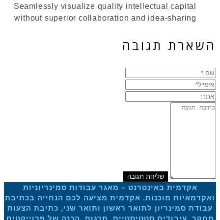
Seamlessly visualize quality intellectual capital
without superior collaboration and idea-sharing
השארת תגובה
ם:*
ימייל*
תר:
גובה:
אקדמית באינטרנט – מאגר עבודות סמינריוניות
ואקדמאיות מוכנות. אקדמית מציעה לכם הנחייה בכתיבת
עבודת סמינריון לתואר ראשון ותואר שני, כתיבת הצעות
מחקר, עיבודים סטטיסטיים, תרגום, הכנה של פרוייקטים