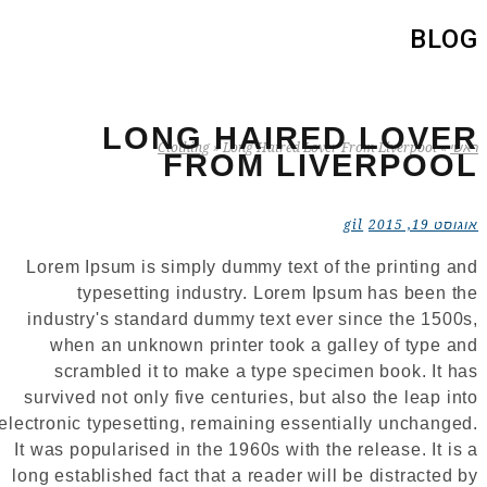
BLOG
LONG HAIRED LOVER
ראשי
»
Long Haired Lover From Liverpool
»
Clothing
FROM LIVERPOOL
אוגוסט 19, 2015
gil
Lorem Ipsum is simply dummy text of the printing and
typesetting industry. Lorem Ipsum has been the
industry's standard dummy text ever since the 1500s,
when an unknown printer took a galley of type and
scrambled it to make a type specimen book. It has
survived not only five centuries, but also the leap into
electronic typesetting, remaining essentially unchanged.
It was popularised in the 1960s with the release. It is a
long established fact that a reader will be distracted by