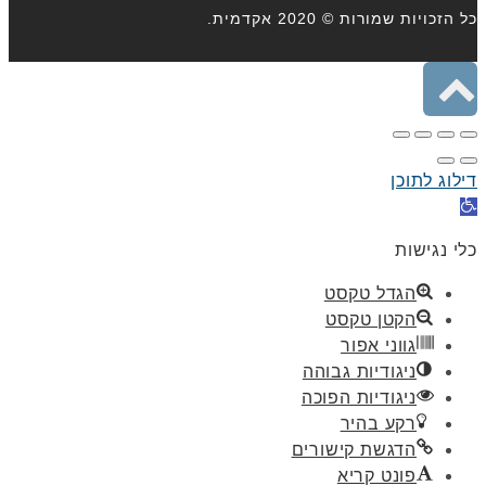
כל הזכויות שמורות © 2020 אקדמית.
גלילה
לראש
דילוג לתוכן
העמוד
תח
רגל
כלי נגישות
גישות
הגדל טקסט
הקטן טקסט
גווני אפור
ניגודיות גבוהה
ניגודיות הפוכה
רקע בהיר
הדגשת קישורים
פונט קריא