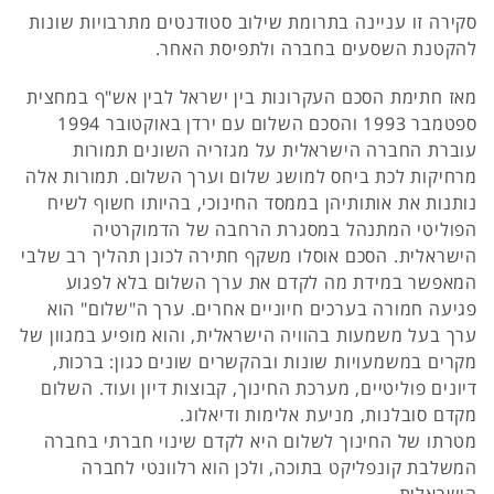
סקירה זו עניינה בתרומת שילוב סטודנטים מתרבויות שונות
להקטנת השסעים בחברה ולתפיסת האחר.
מאז חתימת הסכם העקרונות בין ישראל לבין אש"ף במחצית
ספטמבר 1993 והסכם השלום עם ירדן באוקטובר 1994
עוברת החברה הישראלית על מגזריה השונים תמורות
מרחיקות לכת ביחס למושג שלום וערך השלום. תמורות אלה
נותנות את אותותיהן בממסד החינוכי, בהיותו חשוף לשיח
הפוליטי המתנהל במסגרת הרחבה של הדמוקרטיה
הישראלית. הסכם אוסלו משקף חתירה לכונן תהליך רב שלבי
המאפשר במידת מה לקדם את ערך השלום בלא לפגוע
פגיעה חמורה בערכים חיוניים אחרים. ערך ה"שלום" הוא
ערך בעל משמעות בהוויה הישראלית, והוא מופיע במגוון של
מקרים במשמעויות שונות ובהקשרים שונים כגון: ברכות,
דיונים פוליטיים, מערכת החינוך, קבוצות דיון ועוד. השלום
מקדם סובלנות, מניעת אלימות ודיאלוג.
מטרתו של החינוך לשלום היא לקדם שינוי חברתי בחברה
המשלבת קונפליקט בתוכה, ולכן הוא רלוונטי לחברה