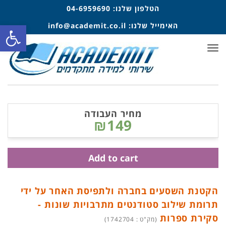
הטלפון שלנו:
04-6959690
פתח סרגל
האימייל שלנו:
info@academit.co.il
תפריט
מחיר העבודה
₪149
Add to cart
הקטנת השסעים בחברה ולתפיסת האחר על ידי
תרומת שילוב סטודנטים מתרבויות שונות -
סקירת ספרות
(מק"ט : 1742704)