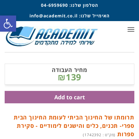
הטלפון שלנו:
04-6959690
פתח סרגל
האימייל שלנו:
info@academit.co.il
תפריט
מחיר העבודה
₪139
Add to cart
תרומתו של החינוך הביתי לעומת החינוך הבית
ספרי- תכנים, כלים והישגים לימודיים - סקירת
ספרות
(מק"ט : 1742392)