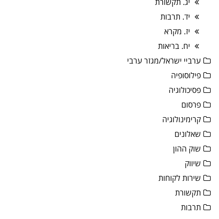
יג. תקשורת
יד. תרבות
יז. מקרא
יח. בריאות
ערביי ישראל/מגזר ערבי
פילוסופיה
פסיכולוגיה
פרסום
קרימינולוגיה
שאלונים
שוק ההון
שיווק
שירות לקוחות
תקשורת
תרבות