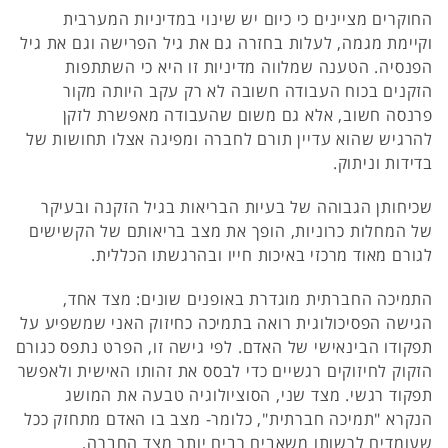
החוקרים מציינים כי כיום יש שינוי במדיניות המערבית
וקיימת מגמה, לעלות בחזרה גם את גיל הפרישה וגם את גיל
הפנסיה. הטענה שמלווה מדיניות זו היא כי השתתפות
הזקנים בכוח העבודה חשובה לא רק עקב היותה מקור
פרנסה חשוב, אלא גם משום שהעבודה מאפשרת לזקן
להרגיש שהוא עדיין תורם לחברה ומפיגה אצלו תחושות של
בדידות וניתוק.
שכיחותן הגבוהה של בעיות הבריאות בגיל הזקנה ובעיקר
של המחלות כרוניות, הופך את מצב בריאותם של הקשישים
לגורם מאוד מרכזי באיכות חייו ובהרגשתו הכללית.
התמיכה החברתית מוגדרת באופנים שונים: מצד אחד,
הגישה הפסיכולוגית רואה בתמיכה כחיזוק האני שמשפיע על
תפקודו הבינאישי של האדם. לפי גישה זו, הפרט נתפס כגורם
הזקוק לחיזוקים רגשיים כדי לבסס את זהותו האישית ולאפשר
תפקוד רגשי. מצד שני, הסוציולוגיה טבעה את המושג
הנקרא "תמיכה חברתית", כלומר- מצב בו האדם מתחזק ככל
שעומדים לרשותו משאבים רבים יותר מצד החברה.