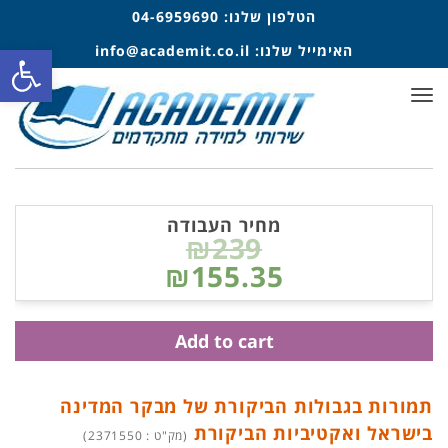
הטלפון שלנו:
04-6959690
פתח סרגל
האימייל שלנו:
info@academit.co.il
תפריט
מחיר העבודה
₪239
₪155.35
Add to cart
תמורות בגבולות הביקורת של מבקר המדינה
בישראל ואקטיביות הביקורת
(מק"ט : 2371550)