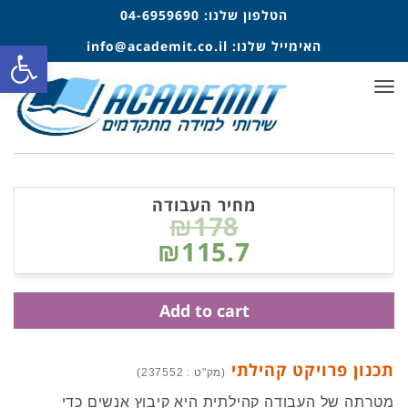
הטלפון שלנו:
04-6959690
האימייל שלנו:
info@academit.co.il
פתח סרגל
תפריט
מחיר העבודה
₪178
₪115.7
Add to cart
תכנון פרויקט קהילתי
(מק"ט : 237552)
מטרתה של העבודה קהילתית היא קיבוץ אנשים כדי