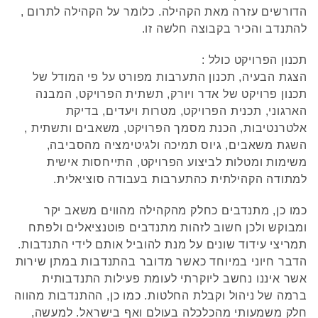
הדורשים עזרה מאת הקהילה. כלומר על הקהילה לתרום ,
להתנדב והכיר בקבוצה חלשה זו.
תכנון הפרויקט כולל :
הצגת הבעיה, תכנון התערבות מפורט על פי המודל של
תכנון פרויקט של אדר ויורק, תשתית הפרויקט, המבנה
הארגוני, תכנית הפרויקט, מטרות ויעדים, בדיקת
אלטרנטיבות, הכנת מסמך הפרויקט, משאבים ותשתית ,
השגת משאבים, גיוס תמיכה ולגיטימציה מהסביבה,
משימות ומטלות לביצוע הפרויקט, התייחסות אישית
למתודה הקהילתית כהתערבות בעבודה סוציאלית.
כמו כן, מתנדבים כחלק מהקהילה מהווים משאב יקר
ומבוקש ולכן חשוב לזהות מתנדבים פוטנציאלים ולפתח
תמריצי עידוד שונים על מנת להוביל אותם לידי התנדבות.
הדבר חיוני במיוחד כאשר מדובר בהתנדבות במתן שירות
אשר איננו נחשב ליוקרתי לעומת פעילות התנדבותית
ברמה של ניהול וקבלת החלטות. כמו כן, ההתנדבות מהווה
חלק משמעותי מהכלכלה בעולם ואף בישראל. למעשה,