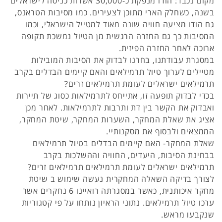
מקום נכבד: הודו מנפקת כ-30,000 אשרות כניסה לישראלים
בשנה, כשחלק הארי מתוכן לצעירים. כמו מסיבות הטראנס,
גם הודו מציעה חוויה שונה מאוד למטייל הישראלי, וכמו
המסיבות כך גם החזרה הרגשית מן הטיול נמשכת תקופה
ארוכה לאחר החזרה הפיזית.
במסגרת עבודתנו, בחרנו לבדוק את הסיבות המובילות
מטיילים לערוך טיול תרמילאים והאם קיימים הבדלים בקרב
תרמילאים ישראלים לעומת תרמילאים זרים?
בכדי לבדוק תופעה זו, אתייחס לתרמילאות כסוג של תיירות
ואבדוק את הקשר בין דת ותרבות לתרמילאות. לאחר מכן
אציג את שאלת המחקר, השערות המחקר, שיטת המחקר,
הממצאים ולבסוף את מסקנותיי.
שאלת המחקר- האם קיימים הבדלים בטיול תרמילאים
בבחינת הסיבות, היעדים, החוויה וההשלכות בקרב
תרמילאים ישראלים לעומת תרמילאים תרמילאים זרים?
לצורך בדיקה השאלה המחקרית נעשה שימוש ב שיטת
מחקר איכותנית, כאשר במסגרתה רואיינו 6 נחקרים אשר
ערכו טיול תרמילאים. נתוני הראיון נותחו על פי קטגוריות
שנקבעו מראש.