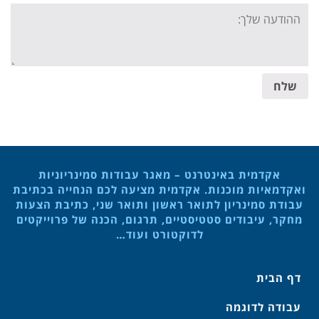
Your
message:
שלח
אקדמית באינטרנט – מאגר עבודות סמינריוניות
ואקדמאיות מוכנות. אקדמית מציעה לכם הנחייה בכתיבת
עבודת סמינריון לתואר ראשון ותואר שני, כתיבת הצעות
מחקר, עיבודים סטטיסטיים, תרגום, הכנה של פרוייקטים
לדוקטורט ועוד…
דף הבית
עבודה לדוגמה