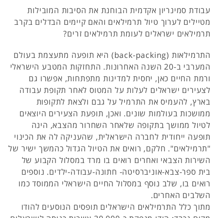
עבודת סמינריון אקדמית הבוחנת את הסיבות המובילות
מטיילים לערוך טיול תרמילאים והאם קיימים הבדלים בקרב
תרמילאים ישראלים לעומת תרמילאים זרים?
התרמילאות (back-packing) היא תופעה מתעצמת בעולם
המערבי ב-20 השנה האחרונות. התחזקות המטבע הישראלי
ורמת החיים כאן, יחסית למדינות מתפתחות, אפשרו גם
לצעירים ישראלים לעלות על המטוס לאחר תקופת עבודה
בארץ, להעמיס את התרמיל על גבם ולצאת לתקופות
ממושכות בעולמות שונים. ואכן, תופעת הצעירים היוצאים
לטיול ממושך בתקופה שלאחר השחרור מהצבא, הינה
תופעה ייחודית לחברה הישראלית, שהעניקה לה את הכינוי
"תרמילאים". חלקם, רואים את הטיול הגדול כהמשך ישיר של
השירות הצבאי ואחרים רואים בו מרד במסלול הקבוע של
בית ספר-צבא-אוניברסיטה- חתונה-עבודה-ילדים. נוספים
רואים בו, שלב נוסף במסלול החיים הישראלי הממוסד כמו
השלבים האחרים.
מתוך כלל התרמילאים הישראלים תופסים הנוסעים להודו