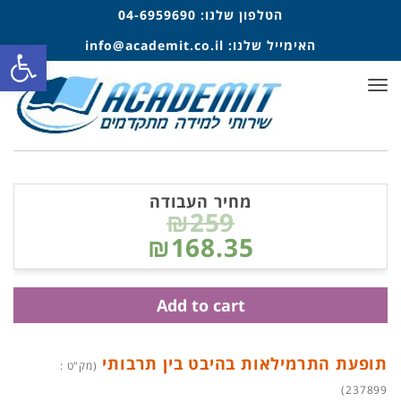
הטלפון שלנו:
04-6959690
פתח סרגל
האימייל שלנו:
info@academit.co.il
תפריט
מחיר העבודה
₪259
₪168.35
Add to cart
תופעת התרמילאות בהיבט בין תרבותי
(מק"ט :
237899)