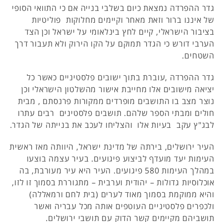
גדר ההפרדה נמצאת כיום בשלבי בנייה אם כי התוואי הסופי
של איננו ברור וזאת מאחר וקיימים מחלוקות פוליטיות
בציבור הישראלי, קיים לחץ בינלאומי על ישראל וכן הצד
הערבי דורש כי הגדר תמוקם על הקו הירוק ולא תעבור דרך
השטחים.
גדר ההפרדה ,עוברת בתוך ישובים פלסטיניים כאשר כל
יציאה מישובים אלו מחייבת אישור מהשלטון הישראלי וכן
נוצר מצב בו התושבים מופרדים ממקורות פרנסתם , מבית
חולים ומבתי הספר שלהם. תושבים פלסטינים רבים עתרו
לבג"ץ עקב בעיות אלו והצליחו לעכב את בנייתה של הגדר.
העיר ירושלים, בירתה של מדינת ישראל, היוותה מאז ראשית
העימות יעד מועדף לביצוע פיגועים. בעיר עצמה בוצעו
במהלך העימות 580 פיגועים. העיר היא עיר מעורבת, בה
אוכלוסיות גדולות – יהודית וערבית – מתגוררת בסמוך זו לזו,
והיא ממוקמת בסמוך מאוד לערים (בית לחם ורמאללה)
ולכפרים פלסטיניים העוטפים אותה מכל עבריה ואשר
תושביהם מקיימים קשר הדוק עם תושבי ירושלים.