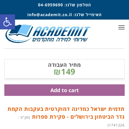
הטלפון שלנו:
04-6959690
פתח סרגל
האימייל שלנו:
info@academit.co.il
תפריט
מחיר העבודה
₪149
Add to cart
תדמית ישראל כמדינה דמוקרטית בעקבות הקמת
גדר הביטחון בירושלים - סקירת ספרות
(מק"ט :
1741226)