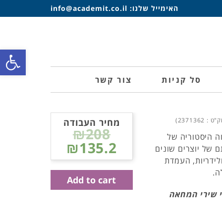
האימייל שלנו:
info@academit.co.il
פתח סרגל
סל קניות
צור קשר
ט : 2371362)
מחיר העבודה
₪208
ה היסטוריה של
₪135.2
 של יוצרים שונים
ידריות, העמדת
ה.
Add to cart
ני שירי המחאה