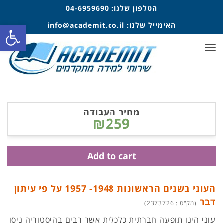
הטלפון שלנו:
04-6959690
פתח סרגל
האימייל שלנו:
info@academit.co.il
תפריט
מחיר העבודה
₪259
Add to cart
העוני בשנים הראשונות 1948- 1957 על פי עיתון
דבר
(מק"ט : 2373726)
עוני הינו תופעה חברתית כלכלית אשר רבים בהיסטוריה ניסו