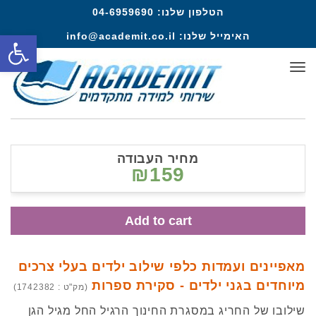
הטלפון שלנו:
04-6959690
פתח סרגל
האימייל שלנו:
info@academit.co.il
תפריט
מחיר העבודה
₪159
Add to cart
מאפיינים ועמדות כלפי שילוב ילדים בעלי צרכים
מיוחדים בגני ילדים - סקירת ספרות
(מק"ט : 1742382)
שילובו של החריג במסגרת החינוך הרגיל החל מגיל הגן