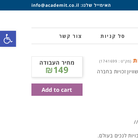
האימייל שלנו:
info@academit.co.il
פתח סרגל
סל קניות
צור קשר
ות
(מק"ט : 1741699)
מחיר העבודה
₪149
ויון זכויות בחברה
Add to cart
/
ויות לנכים בעולם.