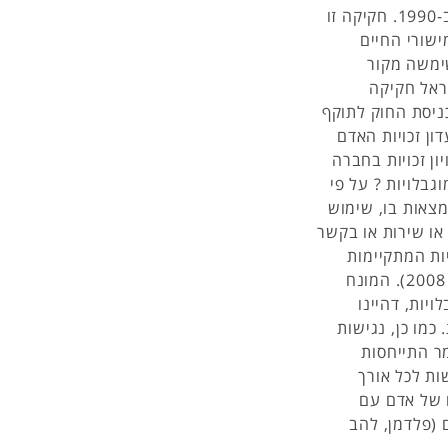
החקיקה הראשונה הייתה חוק שוויון זכויות לנכים בארה"ב ב-1990. חקיקה זו
ישורי החיים
שימשה מקור
ות. ב-1998 חוקקה הכנסת ה-14 בישראל חקיקה
כניסת החוק לתוקף
ון זכויות האדם
ויון זכויות בחברה
ם מוגבלויות ? על פי
צאות בו, שימוש
או שירות או בקשר
ות המתקיימות
בהם, והכול באופן שוויוני, מכובד, עצמאי, ובטיחותי" (מזור, 2008). המונח
יות, דהיינו
כמו כן, נגישות
ר התייחסות
ות לכל אורך
ו של אדם עם
 (פלדמן, להב