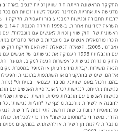
מדגישה את אחריות המדינה לפעול לשוויון זכויותיהם בכל מ
לרבות תחבורה ונגישות למבני ציבור ותעסוקה. חקיקה זו 
השראה למדינות אחר
ראשונית של "חוק שוויון זכויות לאנשים עם מוגבלות". עם 
הוכרו פורמאלית אנשים עם מוגבלות בישראל כחברים במועד
(אברמי, 2005). השאלה הנשאלת היא האם חקיקת חוק שו
עם מוגבלויות 1998 העמיקה את נגישותם של אנשים ע
החוק מוגדרת נגישות כ"אפשרות הגעה למקום, תנועה והתמ
הנאה משירות, קבלת מידע הניתן או המופק במסגרת מקום 
אליהם, שימוש במתקניהם או השתתפות בתוכניות והפעילוי
נגישות מתייחס, לנגישות לכלל אוכלוסיית האנשים עם מוגבלו
נגישות לאנשים עם מוגבלות פיסית, חושית, נפשית ושכלית. 
למבנה או לשירות מורכבת מרצף של "חוליות נגישות", כלומ
פרגמאטית למונח נגישות דורשת התייחסות לדרישות הנגיש
הדרך, כאשר די ב"מחסום נגישות" אחד כדי לסכל את יכולת
מוגבלות ליהנות מן השירות או להשתמש במתקנים מסוימים
וחיימוביץ, 2007).