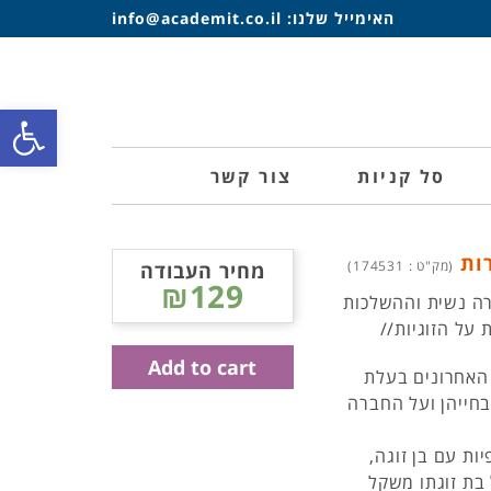
האימייל שלנו:
info@academit.co.il
פתח סרגל
סל קניות
צור קשר
רות
(מק"ט : 174531)
מחיר העבודה
₪129
רה נשית וההשלכות
 על הזוגיות//
Add to cart
האחרונים בעלת
בחייהן ועל החברה
ות עם בן זוגה,
 בת זוגתו משקל