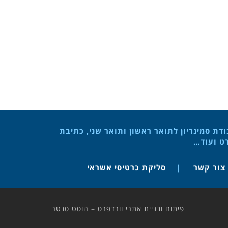
ת סמינריון לתואר ראשון ותואר שני, כתיבת
רט ועוד…
צור קשר
סליקת כרטיסי אשראי
פיתוח ובניית אתרי וורדפרס – הוסט סנטר