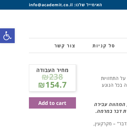
האימייל שלנו:
info@academit.co.il
פתח סרגל
סל קניות
צור קשר
מחיר העבודה
₪238
על התחזויות
₪154.7
 בכל הנוגע
Add to cart
 המהווה עבירה
בר במרמה מוגדר על פי חוק העונשין בסעיף 414 כדבר" – מקרקעין,