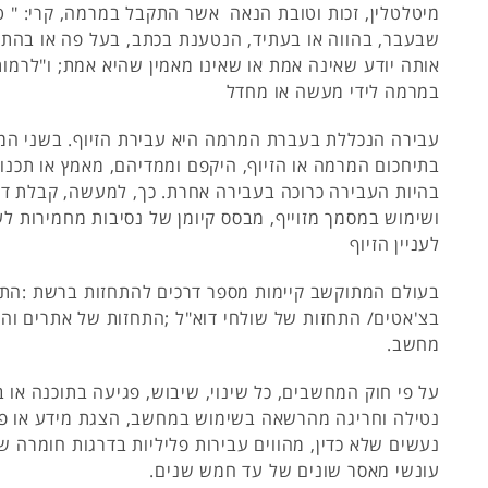
מיטלטלין, זכות וטובת הנאה אשר התקבל במרמה, קרי: " ט
שבעבר, בהווה או בעתיד, הנטענת בכתב, בעל פה או בהתנ
אותה יודע שאינה אמת או שאינו מאמין שהיא אמת; ו"לרמו
במרמה לידי מעשה או מחדל
עבירה הנכללת בעברת המרמה היא עבירת הזיוף. בשני המ
בתיחכום המרמה או הזיוף, היקפם וממדיהם, מאמץ או תכנון
בהיות העבירה כרוכה בעבירה אחרת. כך, למעשה, קבלת דב
ושימוש במסמך מזוייף, מבסס קיומן של נסיבות מחמירות לע
לעניין הזיוף
בעולם המתוקשב קיימות מספר דרכים להתחזות ברשת :התח
בצ'אטים/ התחזות של שולחי דוא"ל ;התחזות של אתרים והת
מחשב.
על פי חוק המחשבים, כל שינוי, שיבוש, פגיעה בתוכנה או
נטילה וחריגה מהרשאה בשימוש במחשב, הצגת מידע או פל
נעשים שלא כדין, מהווים עבירות פליליות בדרגות חומרה שו
עונשי מאסר שונים של עד חמש שנים.