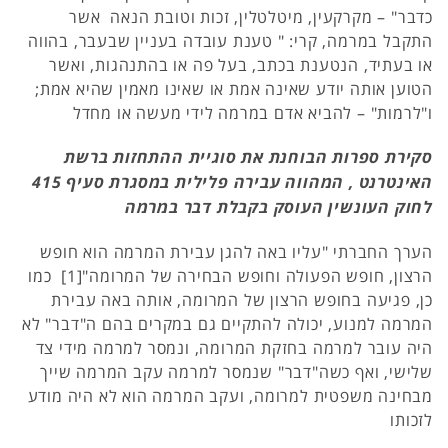
כדבר" – מקרקעין, מיטלטלין, זכות וטובת הנאה אשר
התקבל במרמה, קרי: " טענת עובדה בעניין שבעבר, בהווה
או בעתיד, הנטענת בכתב, בעל פה או בהתנהגות, ואשר
הטוען אותה יודע שאינה אמת או שאינו מאמין שהיא אמת;
ו"לרמות" – להביא אדם במרמה לידי מעשה או מחדל
סקירת ספרות הבוחנת את סוגיית ההתחזות ברשת
האינטרנט , המהווה עבירה פלילית במסגרת סעיף 415
לחוק העונשין העוסק בקבלת דבר במרמה
הערך החברתי "עליו באה להגן עבירת המרמה הוא חופש
הרצון, חופש הפעולה וחופש הבחירה של המרומה"[1] כמו
כן, פגיעה בחופש הרצון של המרומה, אותה באה עבירת
המרמה למנוע, יכולה להתקיים גם במקרים בהם ה"דבר" לא
היה עובר למרמה בחזקת המרומה, ונמסר למרמה מידי צד
שלישי, ואף כשה"דבר" שנמסר למרמה עקב המרמה שייך
מבחינה משפטית למרומה, ועקב המרמה הוא לא היה מודע
לזכותו