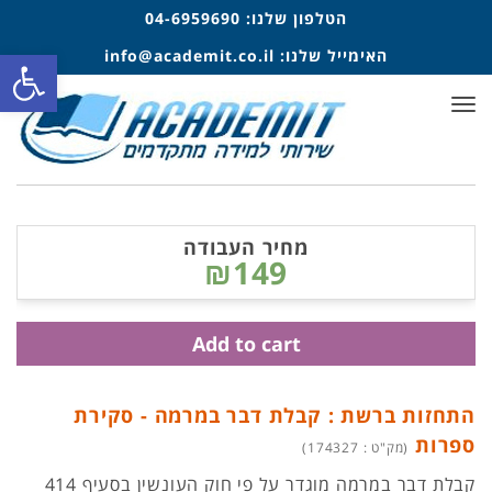
הטלפון שלנו:
04-6959690
פתח סרגל
האימייל שלנו:
info@academit.co.il
תפריט
מחיר העבודה
₪149
Add to cart
התחזות ברשת : קבלת דבר במרמה - סקירת
ספרות
(מק"ט : 174327)
קבלת דבר במרמה מוגדר על פי חוק העונשין בסעיף 414