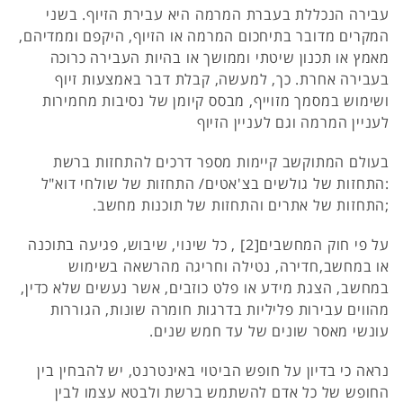
עבירה הנכללת בעברת המרמה היא עבירת הזיוף. בשני
המקרים מדובר בתיחכום המרמה או הזיוף, היקפם וממדיהם,
מאמץ או תכנון שיטתי וממושך או בהיות העבירה כרוכה
בעבירה אחרת. כך, למעשה, קבלת דבר באמצעות זיוף
ושימוש במסמך מזוייף, מבסס קיומן של נסיבות מחמירות
לעניין המרמה וגם לעניין הזיוף
בעולם המתוקשב קיימות מספר דרכים להתחזות ברשת
:התחזות של גולשים בצ'אטים/ התחזות של שולחי דוא"ל
;התחזות של אתרים והתחזות של תוכנות מחשב.
על פי חוק המחשבים[2] , כל שינוי, שיבוש, פגיעה בתוכנה
או במחשב,חדירה, נטילה וחריגה מהרשאה בשימוש
במחשב, הצגת מידע או פלט כוזבים, אשר נעשים שלא כדין,
מהווים עבירות פליליות בדרגות חומרה שונות, הגוררות
עונשי מאסר שונים של עד חמש שנים.
נראה כי בדיון על חופש הביטוי באינטרנט, יש להבחין בין
החופש של כל אדם להשתמש ברשת ולבטא עצמו לבין