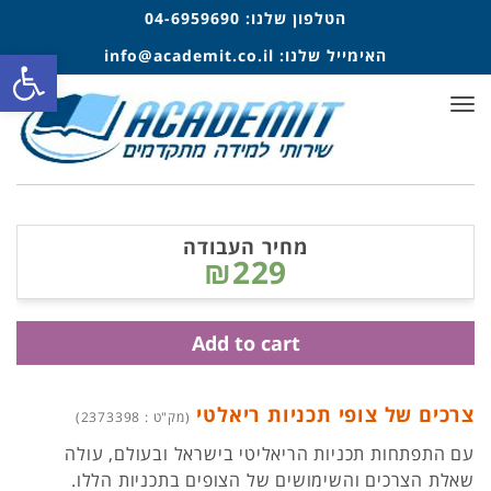
הטלפון שלנו:
04-6959690
פתח סרגל
האימייל שלנו:
info@academit.co.il
תפריט
מחיר העבודה
₪229
Add to cart
צרכים של צופי תכניות ריאלטי
(מק"ט : 2373398)
עם התפתחות תכניות הריאליטי בישראל ובעולם, עולה
שאלת הצרכים והשימושים של הצופים בתכניות הללו.