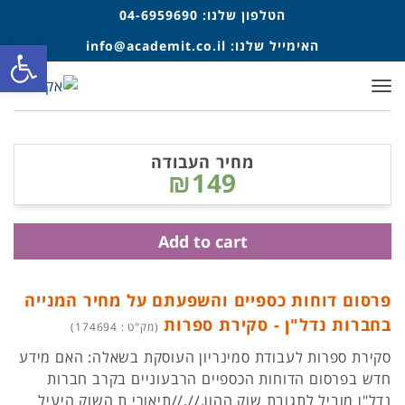
הטלפון שלנו:
04-6959690
פתח סרגל
האימייל שלנו:
info@academit.co.il
תפריט
מחיר העבודה
₪149
Add to cart
פרסום דוחות כספיים והשפעתם על מחיר המנייה
בחברות נדל"ן - סקירת ספרות
(מק"ט : 174694)
סקירת ספרות לעבודת סמינריון העוסקת בשאלה: האם מידע
חדש בפרסום הדוחות הכספיים הרבעוניים בקרב חברות
נדל"ן מוביל לתגובת שוק ההון.//.//תיאורי ת השוק היעיל