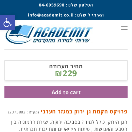
הטלפון שלנו:
04-6959690
פתח סרגל
האימייל שלנו:
info@academit.co.il
תפריט
מחיר העבודה
₪229
Add to cart
פרויקט הקמת גן ירוק במגזר הערבי
(מק"ט : 2373882)
הגן הירוק, כולל למידה בסביבה ירוקה, יצירת הרמוניה בין
הטבע והאנושות , פיתוח אידיאלים ומחויבות חברתית.