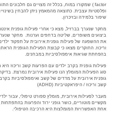
factor ) שמקורו במוח, בכלל זה מצויים גם חלבונים 
ופלסטיות עצבית. כתוצאה מהמאמץ ניתן להבחין בשינויים
שיפור בלמידה ובזיכרון.
מחקר שנערך בברזיל, מצא כי אחרי פעילות גופנית אינטנס
ביצועים משופרים, שליטה בדחפים וערנות. מחקר שנערך 
את ההשפעה של פעילות גופנית אירובית על תפקוד ילדי
וריכוז. החוקרים מצאו כי קבוצת הפעילות הגופנית הראת
בהפחתת שגיאות אימפולסיביות במבחנים.
פעילות גופנית בקרב ילדים עם הפרעות קשב וריכוז היא 
סוג הפעילות המומלץ הנו פעילות אירובית נמרצת. בדיק
גופנית אירובית על מדדים של קשב ואימפולסיביות בקרב
קשב וריכוז / היפראקטיביות (ADHD)
מעבר לפעילות אירובית, מומלץ ספורט טיפולי, עבור ילד
מקשיים מוטוריים, כושר גופני ירוד והפרעות בהתפתחות 
אחת האפשרויות המומלצות היא הרכיבה הטיפולי.