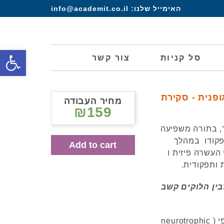
האימייל שלנו:
info@academit.co.il
פתח סרגל
סל קניות
צור קשר
ופנית - סקירת
מחיר העבודה
₪159
ר, בתורה משפיעה
תפקודו במהלך
Add to cart
 העשרה פיזית ו
ותפקודית.
בין הלוקים קשב
פעילות גופנית מגדילה את הרמות של הגורם הנוירוטרופי ( neurotrophic