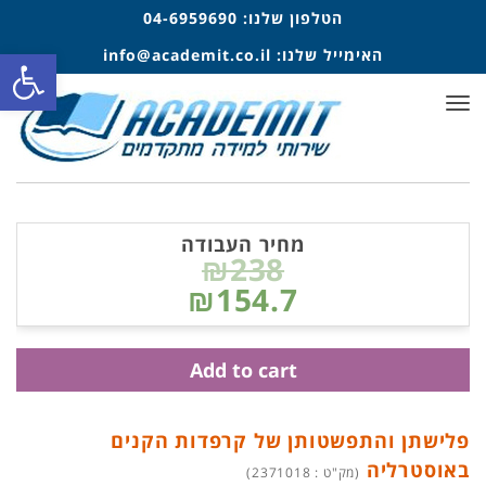
הטלפון שלנו:
04-6959690
פתח סרגל
האימייל שלנו:
info@academit.co.il
תפריט
מחיר העבודה
₪238
₪154.7
Add to cart
פלישתן והתפשטותן של קרפדות הקנים
באוסטרליה
(מק"ט : 2371018)