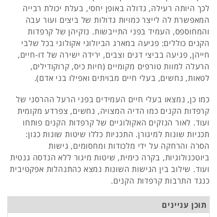
לכך היותה רעילה, גדולה באופן יחסי, בעלת יכולת רבייה
המאפשרת לה לייצר כמויות גדולות של ביצים ועור עבה
והמחוספס, העמיד בפני התייבשות. נזקיהן של קרפדות
הקנים כוללים: פגיעה במארג הביולוגי אקולוגי בכל שלבי
חייהן, פגיעה בביצי דגים וצבים, ירידה ישירה של דו-חיים,
הרעלה למוות טורפים מקומיים (חיות כיס, קרוקודילים,
לטאות, נחשים, בעלי חיים מבויתים ואפילו בני אדם).
כמו כן, נמצאו בעלי חיים העמידים בפני הרעל ההרסני של
קרפדות הקנים כמו הדיה המצויה, נחשים, צפרדע מקומית
ועוד. לאור הנזקים האקולוגיים של קרפדות הקנים פותחו
תכניות שונות למיגורן. התכניות כללו שיטות שונות כגון:
הסרה והרחקה על ידי מלכודות ומחסומים, גישות
ביוטכנולוגיות, בקרה כימית, שיטות מיגור ללא הנדסה גנטית
ועוד. שילוב בין הגישות השונות נמצא כהתנהלות אפקטיבית
כנגד התרבות קרפדות הקנים.
תוכן עניינים