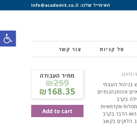
האימייל שלנו:
info@academit.co.il
פתח סרגל
סל קניות
צור קשר
מחיר העבודה
₪259
 בניהול העצמי
₪168.35
יים וההתנהגותיים
ילה בקרב
מטלות אקדמאיות
Add to cart
הוא הדבר בקרב
רב הלוקים בקשב