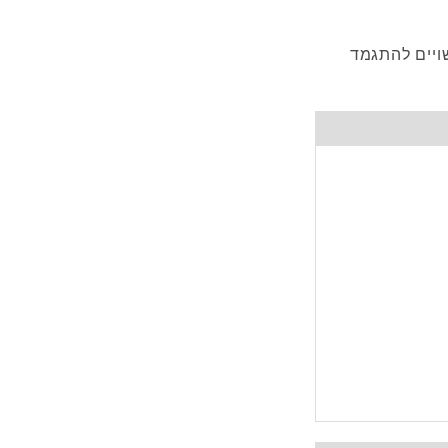
כי הקשיים מהם סובלים ילדים עם ADHD עשויים להתגמד