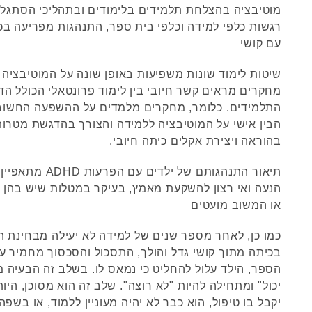
מוטיבציה בהצלחת תלמידים בלימודים ובתהליכי הסתגלו
רגשות כלפי למידה וכלפי בית ספר, התנהגות מפריעה בכ
עם קושי
שיטות לימוד שונות משפיעות באופן שונה על המוטיבציה 
מחקרים מראים קשר חיובי בין לימוד פרונטאלי הכולל הד
התלמידים. כלומר, מחקרים מלמדים על ההשפעה החשוב
הבין אישי על המוטיבציה ללמידה והצורך בהדגשת מטרות
בהוראה ויצירת אקלים כיתה חיובי.
תיאור התנהגותם של ילד
הנעה ואי רצון להשקעת מאמץ, בעיקר במטלות שיש בהן ח
או המשוב מועטים
כמו כן, לאחר מספר שנים של למידה לא יעילה מבחינת ה
בכיתה מתוך קושי גדל והולך, התסכול והסכסוך מחמיר עם
הספר, הילד עלול להחליט כי נמאס לו. בשלב זה הבעיה מ
יכול" ומתחילה להיות "לא רוצה". שלב זה הוא מסוכן, היו
יקבל בו טיפול, הוא כבר לא יהיה מעוניין ללמוד, או בש