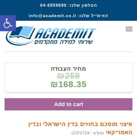
הטלפון שלנו:
04-6959690
פתח סרגל
האימייל שלנו:
info@academit.co.il
תפריט
מחיר העבודה
₪259
₪168.35
Add to cart
פיצוי מוסכם בחוזים בדין הישראלי ובדין
האמריקאי
(מק"ט : 2372726)