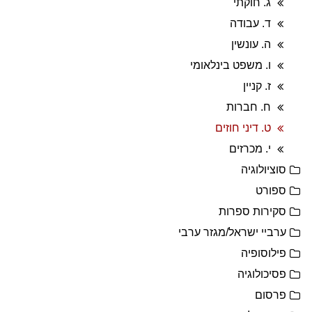
ג. חוקתי
ד. עבודה
ה. עונשין
ו. משפט בינלאומי
ז. קניין
ח. חברות
ט. דיני חוזים
י. מכרזים
סוציולוגיה
ספורט
סקירות ספרות
ערביי ישראל/מגזר ערבי
פילוסופיה
פסיכולוגיה
פרסום