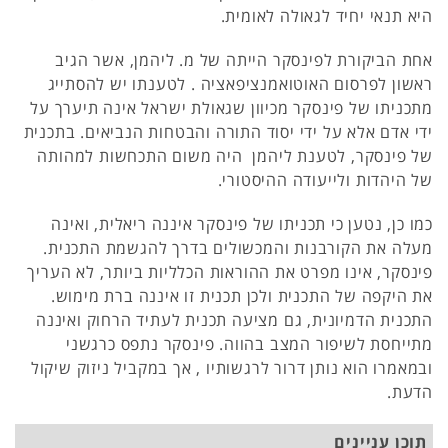
היא תנאי יחיד לגאולה לאומית.
אחת הביקורת לפינסקר הייתה של מ. ליהמן, אשר הגיב
ראשון לפרסום האוטואמנציפאציה . לטענתו יש להסתייג
מתכניתו של פינסקר מכיוון שגאולת ישראל אינה תיערך על
ידי אדם אלא על ידי יסוד התורה והבטחות הנביאים. בתכנית
של פינסקר, לטענת ליהמן היה משום התכחשות למהותה
של היהדות ולייעודה ההיסטורי.
כמו כן, נטען כי תכניתו של פינסקר איננה ריאלית, ואינה
מעלה את הקורבנות והמכשולים בדרך להגשמת התכנית.
פינסקר, אינו מפרט את ההוראות הכלליות ביותר, לא העריך
את היקפה של התכנית ולכן תכנית זו איננה ברת מימוש.
התכנית הדמיונית, גם מציעה תכנית לעתיד הרחוק ואיננה
מתייחסת לשיפור המצב בהווה. פינסקר נתפס כרגשני
ובמאמרו הוא נותן דרור לרגשותיו , אך במקביל ניזוק שיקול
הדעת.
תוכן עניינים