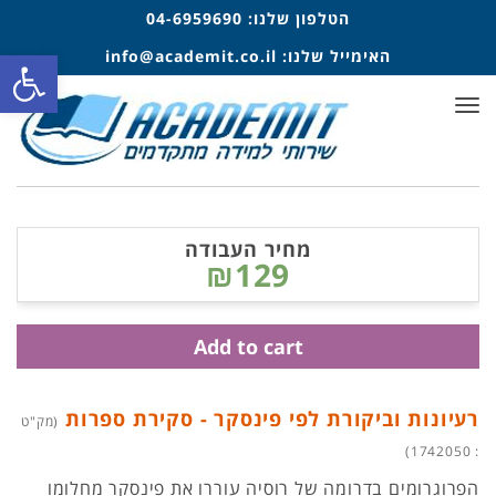
הטלפון שלנו:
04-6959690
פתח סרגל
האימייל שלנו:
info@academit.co.il
תפריט
מחיר העבודה
₪129
Add to cart
רעיונות וביקורת לפי פינסקר - סקירת ספרות
(מק"ט
: 1742050)
הפרוגרומים בדרומה של רוסיה עוררו את פינסקר מחלומו