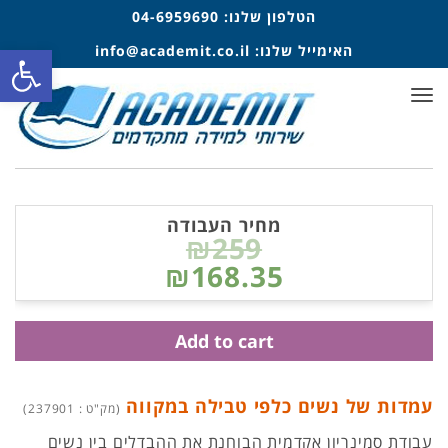
הטלפון שלנו:
04-6959690
פתח סרגל
האימייל שלנו:
info@academit.co.il
תפריט
מחיר העבודה
₪259
₪168.35
Add to cart
עמדות של נשים כלפי טבילה במקווה
(מק"ט : 237901)
עבודת סמינריון אקדמית הבוחנת את ההבדלים בין נשים