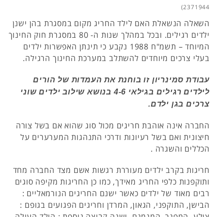
2371944)
השאלה הנשאלת האם לילד החריג מקום במסגרת בהן ישנן
ילדים רגילים. ובכל במהלך שנות ה- 80 במסגרת חוק החינוך
המיוחד – תשמ"ח 1988 נקבע כי תינתן האפשרות ילדים
בעלי צרכים מיוחדים להשתלב במערכת החינוך הרגילה.
עבודת סמינריון זו בוחנת את העמדות של הורים
לילדים רגילים בגילאי 4-6 בנושא שילוב ילדים שוני
צרכים בגן ילדם.
החברה אינה אוהבת חריגים מכול סוג שהוא אם בשל צורה
חיצונית ואם בשל רעיונות ודרכי התנהגות המערערים על
הכללים והשגרה .
חריגות בקרב ילדים מעוררת רגשות אשם מצד החברה מחד
ותוקפנות כלפי החריג מאידך, כמו כן החריגות מקיפה סוגים
רבים מאוד של ילדים כאשר ישנם החריגים הנורמאליים :
הבישן, התוקפני, הגאון, המרדן וחריגים הפגועים בגופם :
צולע, המפגר, המגמגם. ישנה קבוצה נוספת : הילד העולה,