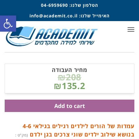
הטלפון שלנו:
04-6959690
פתח סרגל
האימייל שלנו:
info@academit.co.il
תפריט
מחיר העבודה
₪208
₪135.2
Add to cart
עמדות של הורים לילדים רגילים בגילאי 4-6
בנושא שילוב ילדים שוני צרכים בגן ילדם
(מק"ט :