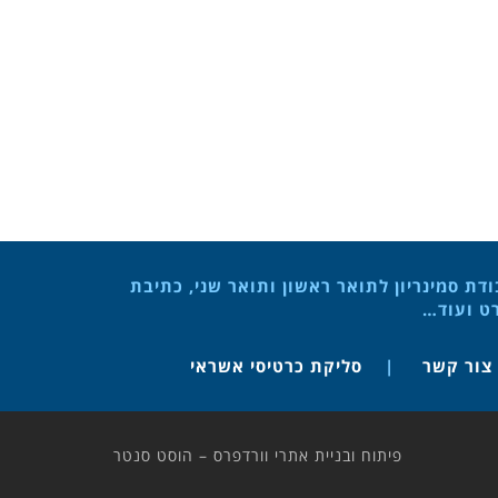
ת סמינריון לתואר ראשון ותואר שני, כתיבת
רט ועוד…
צור קשר
סליקת כרטיסי אשראי
פיתוח ובניית אתרי וורדפרס – הוסט סנטר