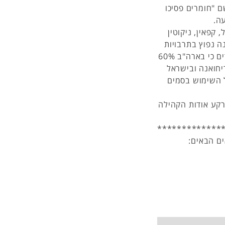
 "חומרים פסיכו
ה.
 קפאין, ניקוטין
 נפוץ בתרבויות
רבות, באירופה, בארה"ב וגם בעולם הערבי. מחקרים מלמדים כי בארה"ב 60%
יש ו/או מריחואנה ובישראל
3%-6%. כמו כן בישראל השימוש בסמים
רקע אודות הקהילה
*************
ם הבאים: