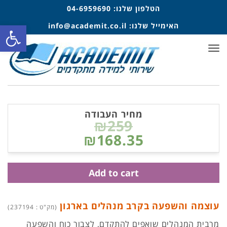
הטלפון שלנו:
04-6959690
פתח סרגל
האימייל שלנו:
info@academit.co.il
תפריט
מחיר העבודה
₪259
₪168.35
Add to cart
עוצמה והשפעה בקרב מנהלים בארגון
(מק"ט : 237194)
מרבית המנהלים שואפים להתקדם, לצבור כוח והשפעה