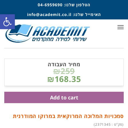
הטלפון שלנו:
04-6959690
פתח סרגל
האימייל שלנו:
info@academit.co.il
תפריט
מחיר העבודה
₪259
₪168.35
Add to cart
סמכויות המלוכה המרוקאית במרוקו המודרנית
(מק"ט : 2371345)