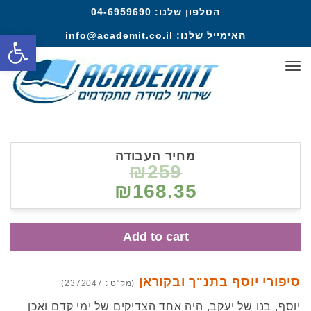
הטלפון שלנו:
04-6959690
פתח סרגל
האימייל שלנו:
info@academit.co.il
תפריט
מחיר העבודה
₪259
₪168.35
Add to cart
סיפורי יוסף בתנ"ך ובקוראן
(מק"ט : 2372047)
יוסף, בנו של יעקב, היה אחד הצדיקים של ימי קדם ואכן