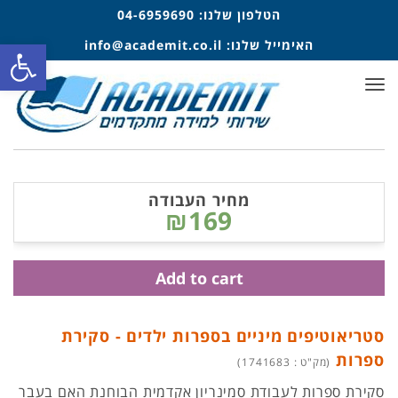
הטלפון שלנו:
04-6959690
פתח סרגל
האימייל שלנו:
info@academit.co.il
תפריט
מחיר העבודה
₪169
Add to cart
סטריאוטיפים מיניים בספרות ילדים - סקירת
ספרות
(מק"ט : 1741683)
סקירת ספרות לעבודת סמינריון אקדמית הבוחנת האם בעבר