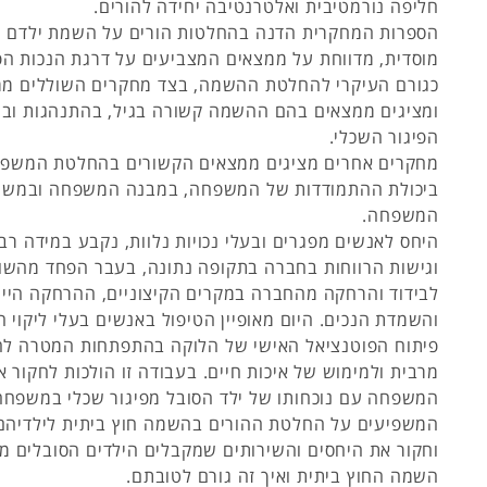
חליפה נורמטיבית ואלטרנטיבה יחידה להורים.
הספרות המחקרית הדנה בהחלטות הורים על השמת ילדם 
מוסדית, מדווחת על ממצאים המצביעים על דרגת הנכות הפ
כגורם העיקרי להחלטת ההשמה, בצד מחקרים השוללים מ
ומציגים ממצאים בהם ההשמה קשורה בגיל, בהתנהגות ובמ
הפיגור השכלי.
מחקרים אחרים מציגים ממצאים הקשורים בהחלטת המשפ
ביכולת ההתמודדות של המשפחה, במבנה המשפחה ובמשת
המשפחה.
היחס לאנשים מפגרים ובעלי נכויות נלוות, נקבע במידה רב
וגישות הרווחות בחברה בתקופה נתונה, בעבר הפחד מהשונ
לבידוד והרחקה מהחברה במקרים הקיצוניים, ההרחקה היי
והשמדת הנכים. היום מאופיין הטיפול באנשים בעלי ליקוי 
פיתוח הפוטנציאל האישי של הלוקה בהתפתחות המטרה לה
מרבית ולמימוש של איכות חיים. בעבודה זו הולכות לחקור 
המשפחה עם נוכחותו של ילד הסובל מפיגור שכלי במשפחה
המשפיעים על החלטת ההורים בהשמה חוץ ביתית לילדיהם. 
וחקור את היחסים והשירותים שמקבלים הילדים הסובלים מפ
השמה החוץ ביתית ואיך זה גורם לטובתם.