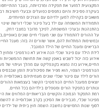
המקצועית למזער את תפקידה ומרכזיותה, בעבר ההתייחסות
בעיקרה פסיבית והיום נתפסים כפועלים וכבעלי חשיבות רבה
משאבים בקהילה למען ילדיהם עם הצרכים המיוחדים.
התמודדות המשפחה עם ילד בעל פיגור שכלי דורשת שינוי ב
בהתנהגות ובערכי המשפחה, לפיכך מדובר במצבי דחק.
על ההורים להתמודד עם שני מעגלי חיים שונים באופיים,במ
ובמשימות המתלוות להם, אשר שזורים זה בזה: מעגל החיים
הבריאים ומעגל החיים של הילד המוגבל.
לידת הילד עם פיגור שכלי הנה אירוע לא נורמטיבי ומחוץ לז
אירוע כזה יכול לשבש באופן קשה את תחושת ההמשכיות ו
החיים,אירוע כזה נמצא בקונפליקט עם מהלך ועיתוי של מע
הנורמטיבי הצפוי, הוא מפיר את פסיכולוגית הזמן שבבסיס מ
הורים לילד עם פיגור שכלי שונים מעמיתיהם באוכלוסייה 
יוצאים ממעגל החיים הנורמטיבי הקשור בעצמאות ההורים, 
ונותרים בתפקיד הורים ומטפלים בילדיהם בכל החיים.
רמת התפקוד הנמוכה והקשיים הבריאותיים המלווים את היל
מפיגור שכלי, מגבירים את הסיכון בקרב אוכלוסייה זו להשמ
לסוף שנות החמישים נחשבה השמה חוץ ביתית של ילדים עם