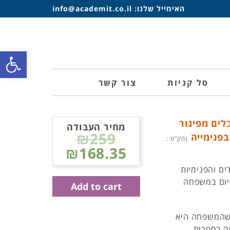
האימייל שלנו:
info@academit.co.il
פתח סרגל
סל קניות
צור קשר
לים מפיגור
מחיר העבודה
₪259
בפנימייה
(מק"ט :
₪168.35
ים והפנימיות
מיום במשפחה
Add to cart
 שהמשפחה היא
ה בספרות