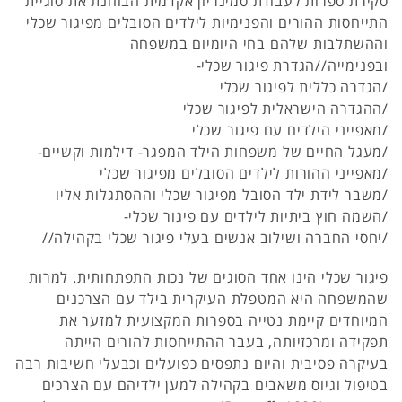
סקירת ספרות לעבודת סמינריון אקדמית הבוחנת את סוגיית
התייחסות ההורים והפנימיות לילדים הסובלים מפיגור שכלי
וההשתלבות שלהם בחי היומיום במשפחה
ובפנימייה//הגדרת פיגור שכלי-
/הגדרה כללית לפיגור שכלי
/ההגדרה הישראלית לפיגור שכלי
/מאפייני הילדים עם פיגור שכלי
/מעגל החיים של משפחות הילד המפגר- דילמות וקשיים-
/מאפייני ההורות לילדים הסובלים מפיגור שכלי
/משבר לידת ילד הסובל מפיגור שכלי וההסתגלות אליו
/השמה חוץ ביתיות לילדים עם פיגור שכלי-
/יחסי החברה ושילוב אנשים בעלי פיגור שכלי בקהילה//
פיגור שכלי הינו אחד הסוגים של נכות התפתחותית. למרות
שהמשפחה היא המטפלת העיקרית בילד עם הצרכנים
המיוחדים קיימת נטייה בספרות המקצועית למזער את
תפקידה ומרכזיותה, בעבר ההתייחסות להורים הייתה
בעיקרה פסיבית והיום נתפסים כפועלים וכבעלי חשיבות רבה
בטיפול וגיוס משאבים בקהילה למען ילדיהם עם הצרכים