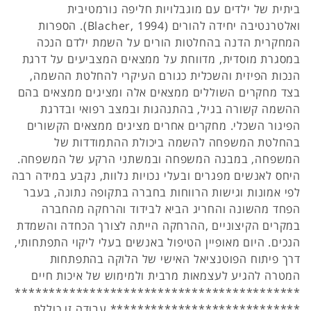
ביתית של ילדים עם מוגבלויות חליפה נורמטיבית
ואלטרנטיבה יחידה להורים (Blacher, 1994). הספרות
המחקרית הדנה בהחלטות הורים על השמת ילדם הנכה
במסגרת מוסדית, מדווחת על ממצאים המצביעים על דרגת
הנכות הפיזית והשכלית כגורם העיקרי להחלטת ההשמה,
בצד מחקרים השוללים ממצאים אלה ומציגים ממצאים בהם
ההשמה קשורה בגיל, בהתנהגות ובמצב רפואי ובדרגת
הפיגור השכלי. מחקרים אחרים מציגים ממצאים הקשורים
בהחלטת המשפחה להשמה ביכולת ההתמודדות של
המשפחה, במבנה המשפחה ובמשתני הרקע של המשפחה.
היחס לאנשים מפגרים ובעלי נכויות נלוות, נקבע במידה רבה
לפי אמונות וגישות הרווחות בחברה בתקופה נתונה, בעבר
הפחד מהשונה והחריג הביא לבידוד והרחקה מהחברה
במקרים הקיצוניים ,ההרחקה הייתה לצורך הכחדה והשמדת
הנכים. היום מאופיין הטיפול באנשים בעלי ליקוי התפתחותי,
דרך פיתוח הפוטנציאל האישי של הלוקה בהתפתחות
המטרה להגיע לעצמאות מרבית ולמימוש של איכות חיים
******************************************
**************************** עבודה זו כוללת