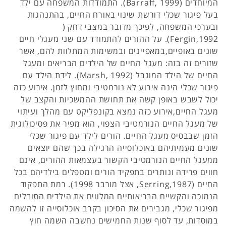
המיוחדים (Barraff, 1999). התמודדות המשפחה עם ילד
בעל פיגור שכלי דורשת שינוי באורח החיים, בהתנהגות
ובערכי המשפחה, לפיכך מדובר במצבי דחק (
Fergin,1992). על ההורים להתמודד עם שני מעגלי חיים
שונים באופיים,במאפיינים ובמשימות המתלוות להם, אשר
שזורים זה בזה: מעגל החיים של הילדים הבריאים ומעגל
החיים של הילד המוגבל (Marsh, 1992). לידת הילד עם
פיגור שכלי הינה אירוע לא נורמטיבי ומחוץ לזמן. אירוע כזה
יכול לשבש באופן קשה את תחושת ההמשכיות והקצב של
מעגל החיים,אירוע כזה נמצא בקונפליקט עם מהלך ועיתוי
של מעגל החיים הנורמטיבי הצפוי, הוא מפיר את פסיכולוגית
הזמן שבבסיס מעגל החיים. הורים לילד עם פיגור שכלי
שונים מעמיתיהם באוכלוסייה הרגילה בכך שהם יוצאים
ממעגל החיים הנורמטיבי הקשור בעצמאות ההורים, אינם
חווים פרידה ונותרים בתפקיד הורים ומטפלים בילדיהם בכל
החיים (Serring,1987, אצל מורבר 1998). רמת התפקוד
הנמוכה והקשיים הבריאותיים המלווים את הילדים הסובלים
מפיגור שכלי, מגבירים את הסיכון בקרב אוכלוסייה זו להשמה
במוסדות, עד לסוף שנות החמישים נחשבה השמה חוץ