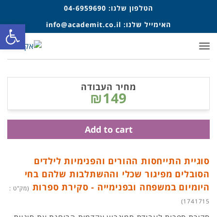
הטלפון שלנו:
04-6959690
פתח סרגל
האימייל שלנו:
info@academit.co.il
תפריט
מחיר העבודה
₪149
Add to cart
סוגיית התייחסות ההורים והפנימיות לילדים
הסובלים מפיגור שכלי וההשתלבות שלהם בחי
היומיום במשפחה ובפנימייה - סקירת ספרות
(מק"ט :
1741715)