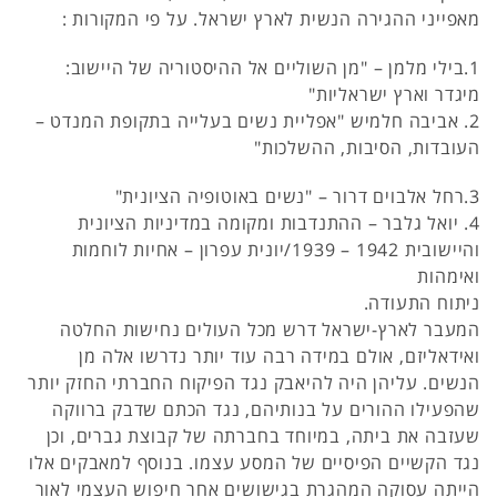
מאפייני ההגירה הנשית לארץ ישראל. על פי המקורות :
1.בילי מלמן – "מן השוליים אל ההיסטוריה של היישוב:
מיגדר וארץ ישראליות"
2. אביבה חלמיש "אפליית נשים בעלייה בתקופת המנדט –
העובדות, הסיבות, ההשלכות"
3.רחל אלבוים דרור – "נשים באוטופיה הציונית"
4. יואל גלבר – ההתנדבות ומקומה במדיניות הציונית
והיישובית 1942 – 1939/יונית עפרון – אחיות לוחמות
ואימהות
ניתוח התעודה.
המעבר לארץ-ישראל דרש מכל העולים נחישות החלטה
ואידאליזם, אולם במידה רבה עוד יותר נדרשו אלה מן
הנשים. עליהן היה להיאבק נגד הפיקוח החברתי החזק יותר
שהפעילו ההורים על בנותיהם, נגד הכתם שדבק ברווקה
שעזבה את ביתה, במיוחד בחברתה של קבוצת גברים, וכן
נגד הקשיים הפיסיים של המסע עצמו. בנוסף למאבקים אלו
הייתה עסוקה המהגרת בגישושים אחר חיפוש העצמי לאור