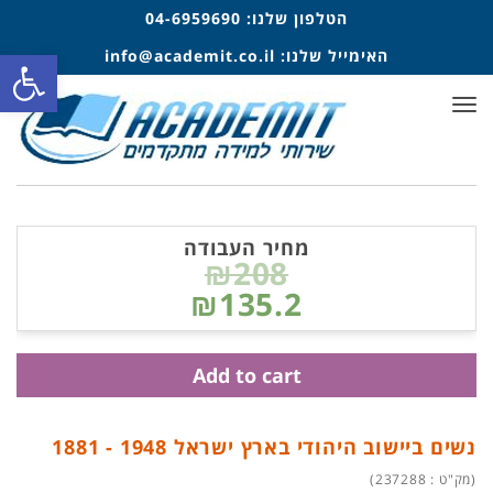
הטלפון שלנו:
04-6959690
פתח סרגל
האימייל שלנו:
info@academit.co.il
תפריט
מחיר העבודה
₪208
₪135.2
Add to cart
נשים ביישוב היהודי בארץ ישראל 1948 - 1881
(מק"ט : 237288)