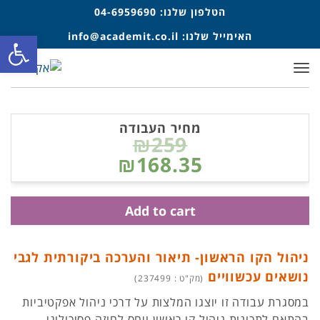
הטלפון שלנו:
04-6959690
פתח סרגל
האימייל שלנו:
info@academit.co.il
תפריט
מחיר העבודה
₪259
₪168.35
Add to cart
ניהול הקו הראשון- תיאור והערכה ביקורתית לגבי
נושאים עכשוויים
(מק"ט : 237499)
במסגרת עבודה זו יוצגו המלצות על דרכי ניהול אפקטיביות
בהתאם לתכונות ניהול קו ראשון ויחס לחוזה פסיכולוגי,