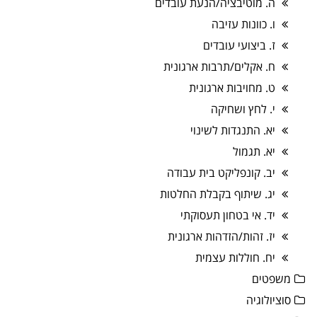
ה. מוטיבציה/הנעת עובדים
ו. כוונות עזיבה
ז. ביצועי עובדים
ח. אקלים/תרבות ארגונית
ט. מחויבות ארגונית
י. לחץ ושחיקה
יא. התנגדות לשינוי
יא. תגמול
יב. קונפליקט בית עבודה
יג. שיתוף בקבלת החלטות
יד. אי בטחון תעסוקתי
יז. זהות/הזדהות ארגונית
יח. חוללות עצמית
משפטים
סוציולוגיה