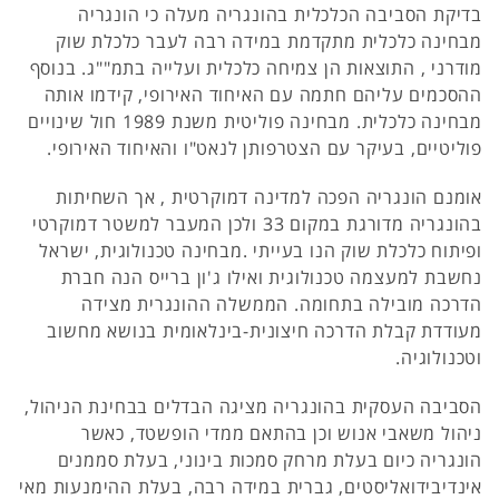
בדיקת הסביבה הכלכלית בהונגריה מעלה כי הונגריה
מבחינה כלכלית מתקדמת במידה רבה לעבר כלכלת שוק
מודרני , התוצאות הן צמיחה כלכלית ועלייה בתמ""ג. בנוסף
ההסכמים עליהם חתמה עם האיחוד האירופי, קידמו אותה
מבחינה כלכלית. מבחינה פוליטית משנת 1989 חול שינויים
פוליטיים, בעיקר עם הצטרפותן לנאט"ו והאיחוד האירופי.
אומנם הונגריה הפכה למדינה דמוקרטית , אך השחיתות
בהונגריה מדורגת במקום 33 ולכן המעבר למשטר דמוקרטי
ופיתוח כלכלת שוק הנו בעייתי .מבחינה טכנולוגית, ישראל
נחשבת למעצמה טכנולוגית ואילו ג'ון ברייס הנה חברת
הדרכה מובילה בתחומה. הממשלה ההונגרית מצידה
מעודדת קבלת הדרכה חיצונית-בינלאומית בנושא מחשוב
וטכנולוגיה.
הסביבה העסקית בהונגריה מציגה הבדלים בבחינת הניהול,
ניהול משאבי אנוש וכן בהתאם ממדי הופשטד, כאשר
הונגריה כיום בעלת מרחק סמכות בינוני, בעלת סממנים
אינדיבידואליסטים, גברית במידה רבה, בעלת ההימנעות מאי