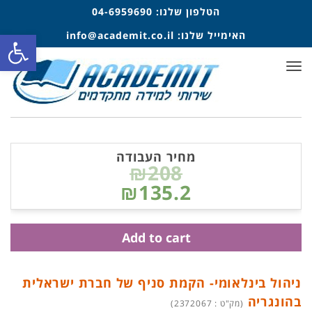
הטלפון שלנו:
04-6959690
פתח סרגל
האימייל שלנו:
info@academit.co.il
תפריט
מחיר העבודה
₪208
₪135.2
Add to cart
ניהול בינלאומי- הקמת סניף של חברת ישראלית
בהונגריה
(מק"ט : 2372067)