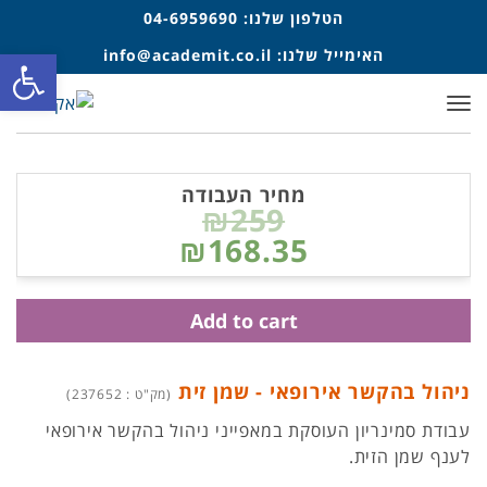
הטלפון שלנו:
04-6959690
פתח סרגל
האימייל שלנו:
info@academit.co.il
תפריט
מחיר העבודה
₪259
₪168.35
Add to cart
ניהול בהקשר אירופאי - שמן זית
(מק"ט : 237652)
עבודת סמינריון העוסקת במאפייני ניהול בהקשר אירופאי
לענף שמן הזית.