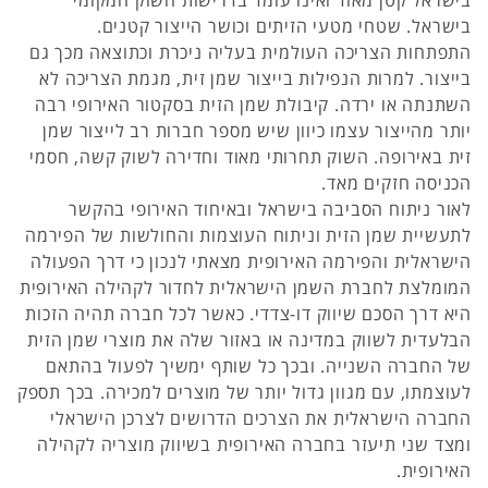
בישראל קטן מאוד ואינו עומד בדרישות השוק המקומי
בישראל. שטחי מטעי הזיתים וכושר הייצור קטנים.
התפתחות הצריכה העולמית בעליה ניכרת וכתוצאה מכך גם
בייצור. למרות הנפילות בייצור שמן זית, מגמת הצריכה לא
השתנתה או ירדה. קיבולת שמן הזית בסקטור האירופי רבה
יותר מהייצור עצמו כיוון שיש מספר חברות רב לייצור שמן
זית באירופה. השוק תחרותי מאוד וחדירה לשוק קשה, חסמי
הכניסה חזקים מאד.
לאור ניתוח הסביבה בישראל ובאיחוד האירופי בהקשר
לתעשיית שמן הזית וניתוח העוצמות והחולשות של הפירמה
הישראלית והפירמה האירופית מצאתי לנכון כי דרך הפעולה
המומלצת לחברת השמן הישראלית לחדור לקהילה האירופית
היא דרך הסכם שיווק דו-צדדי. כאשר לכל חברה תהיה הזכות
הבלעדית לשווק במדינה או באזור שלה את מוצרי שמן הזית
של החברה השנייה. ובכך כל שותף ימשיך לפעול בהתאם
לעוצמתו, עם מגוון גדול יותר של מוצרים למכירה. בכך תספק
החברה הישראלית את הצרכים הדרושים לצרכן הישראלי
ומצד שני תיעזר בחברה האירופית בשיווק מוצריה לקהילה
האירופית.