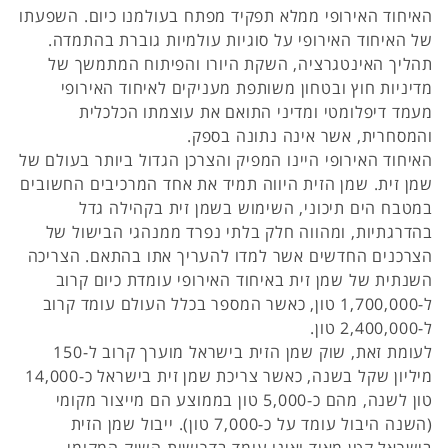
האיחוד האירופי ממלא תפקיד מפתח בעולמנו כיום. השפעתו
של האיחוד האירופי על סוגיות עולמיות גוברת בהתמדה.
תהליך האינטגרציה, השקת היורו והפיתוח המתמשך של
מדיניות חוץ ובטחון משותפת מעניקים לאיחוד האירופי
מעמד דיפלומטי ומדיני התואם את עוצמתו הכלכלית
והמסחרית, אשר אינה נתונה בספק.
האיחוד האירופי היינו המפיק והצרכן הגדול ביותר בעולם של
שמן זית. שמן הזית היווה תמיד את אחד המרכיבים החשובים
במטבח הים תיכוני, השימוש בשמן זית בקהילה גדל
בהדרגתיות, ומהווה חלק בלתי נפרד ממנהגי הבישול של
הצרכנים החדשים אשר למדו להעריך אתו בהתאם. הצריכה
השנתית של שמן זית באיחוד האירופי עומדת כיום קרוב
ל-1,700,000 טון, כאשר המספר בכלל העולם עומד קרוב
ל-2,400,000 טון.
לעומת זאת, שוק שמן הזית בישראל מוערך קרוב ל-150
מיליון שקל בשנה, כאשר צריכת שמן זית בישראל כ-14,000
טון לשנה, מהם כ-5,000 טון בממוצע הם מייצור מקומי
(השנה היבול עומד על כ-7,000 טון). ייבול שמן הזית