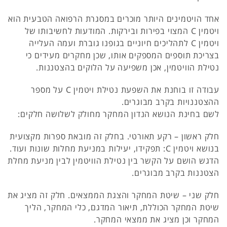
אחד הויטמינים היותר מוכרים במסגרת הרפואה הטבעית הוא
ויטמין C המצוי בפירות ובירקות. המודעות לחשיבותו של
ויטמין C לתהליכים חיוניים בגופנו גוברת ועמה העלייה
בצריכת תוספים המספקים אותו, שכן מחקרים מעידים כי
נטילת הוויטמין, אכן משפיעה על הלוקים בהצטננות.
עבודה זו בוחנת את השפעת נטילת ויטמין C על מספר
ההצטננויות בקרב מבוגרים.
לשם בחינת הנושא הנדון המחקר מחולק לשלושה חלקים:
חלק ראשון – רקע תאורטי. בחלק זה מובאת ספרות מקצועית
בנושא ויטמין C: תפקידו, יעילות במניעת מחלות שונות ועוד.
הדגש הושם על הקשר בין נטילת הוויטמין לבין מניעת מחלת
הצטננות בקרב מבוגרים.
חלק שני – שיטת המחקר והצגת הממצאים. חלק זה מציג את
שיטת המחקר הכוללת, תיאור המדגם, כלי המחקר, הליך
המחקר וכן מציג את ממצאי המחקר.