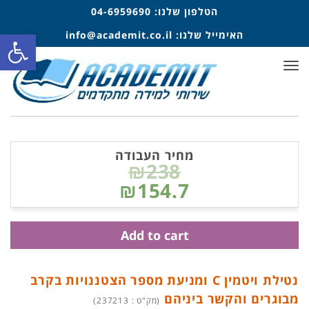
הטלפון שלנו:
04-6959690
פתח סרגל
האימייל שלנו:
info@academit.co.il
תפריט
מחיר העבודה
₪238
₪154.7
Add to cart
נטילת ויטמין C ומניעת מספר הצטננויות בקרב
מבוגרים והקשר ביניהם
(מק"ט : 237213)