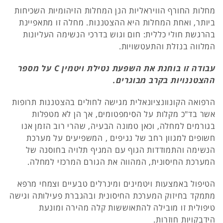
מחלות החורף הוויראליות הנן המחלות הזיהומיות השכיחות
ביותר, ואחת המחלות היא ההצטננות. מחלה זו מתאפיינת
בהרגשת חולי כללית: חום וגוש בדרכי הנשימה העליונות
המלווה בנזלת והתעטשויות.
עבודה זו בוחנת את השפעת נטילת ויטמין C על מספר
ההצטננויות בקרב מבוגרים.
הרפואה הקונוונציונאלית מגישה לחולים בהצטננות תרופות
אשר בד"כ מקלות על הסימפטומים, אך הן לא מטפלות
בגורמים למחלה, וכאן טמונה הבעיה, שהרי רוב הזמן אנו
חשופים למגוון רחב של נגיפים , המשפיעים על מערכת
הנשימה והתמודדות הגוף עם המגיף תלויה בחוסנה של
המערכת החיסונית, המהווה את הגורם המרכזי למחלה.
הטיפול באמצעות ויטמינים ומינרלים טבעיים וצמחי מרפא
מתמקד בחיזוק המערכת החיסונית ובהגברת פעילותה וגישה
טיפולית זו מובילה להתאוששות קלה מהירה ומונעת
הידבקויות חוזרות.