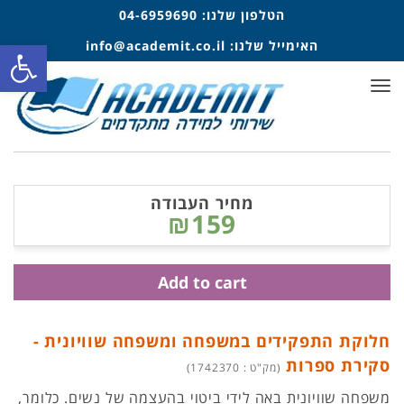
הטלפון שלנו:
04-6959690
פתח סרגל
האימייל שלנו:
info@academit.co.il
תפריט
מחיר העבודה
₪159
Add to cart
חלוקת התפקידים במשפחה ומשפחה שוויונית -
סקירת ספרות
(מק"ט : 1742370)
משפחה שוויונית באה לידי ביטוי בהעצמה של נשים. כלומר,