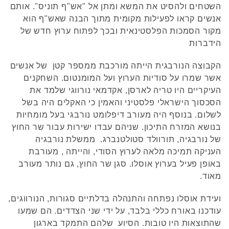
השטחים ולהסיט את המשא ומתן אל "אש"ף תוניס". אותם
אנשים קראו לפעילות מקומית מתוך הבנה שאש"ף הוא
מקור הסמכות הפלסטינאית ובכך לפתוח ערוץ חדש של
הידברות
הקבוצה הנורבגית הייתה מורכבת ממספר קטן של אנשים
אשר שמרו על סודיות הערוץ ועל המומנטום. השחקנים
העיקריים היו טריה לארסן, אקדמאי נורווגי שלמד את
הסכסוך הישראלי פלסטיני והאמין כי האקלים היה בשל
לשלום. בנוסף היה מעורב דיפלומט נורבגי בעל מומחיות
בנושא המזרח התיכון. שניהם עבדו ישירות עבור שר החוץ
של נורבגיה, תורוולד סטולטנברג. ממשלת נורבגיה
העניקה תמיכה מלאה לערוץ הסודי, והייתה , מעורבת
באופן פעיל בערוץ אוסלו. סגן שר החוץ, גם נותר מעורב
מאוד.
ועידת אוסלו נפתחה והתנהלה בדלתיים סגורות, הנורווגים,
עודכנו באורח כללי בלבד, על ידי שני הצדדים. הם שמעו
שהתוצאות היו טובות. הסיוע שלהם התמקד בארגון