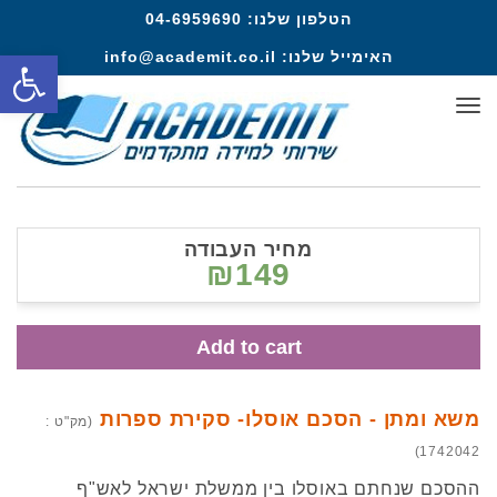
הטלפון שלנו:
04-6959690
פתח סרגל
האימייל שלנו:
info@academit.co.il
תפריט
מחיר העבודה
₪149
Add to cart
משא ומתן - הסכם אוסלו- סקירת ספרות
(מק"ט :
1742042)
ההסכם שנחתם באוסלו בין ממשלת ישראל לאש"ף