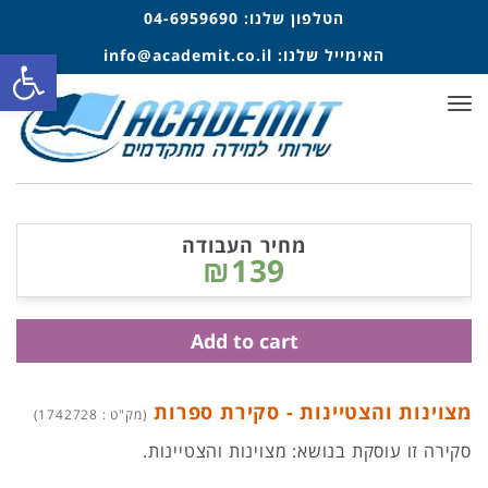
הטלפון שלנו:
04-6959690
פתח סרגל
האימייל שלנו:
info@academit.co.il
תפריט
מחיר העבודה
₪139
Add to cart
מצוינות והצטיינות - סקירת ספרות
(מק"ט : 1742728)
סקירה זו עוסקת בנושא: מצוינות והצטיינות.