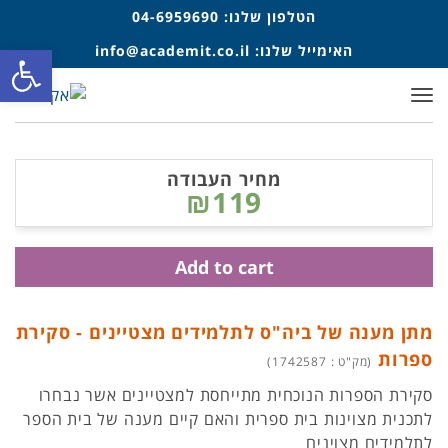
הטלפון שלנו:
04-6959690
פתח סרגל
האימייל שלנו:
info@academit.co.il
תפריט
מחיר העבודה
₪119
Add to cart
מתן מענה של ביה"ס לתלמידים מצטיינים - סקירת
ספרות
(מק"ט : 1742587)
סקירת הספרות הנוכחית מתייחסת למצטיינים אשר נבחרו
לתכנית מצוינות בית ספרית והאם קיים מענה של בית הספר
לתלמידים מצוינים