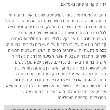
לארוטיקה ומיניות באסלאם.
החברה האסלאמית בעלת מאפיינים שונים ואחד מהם הוא
היותה חברה שבטית. חברה שבטית הנה בעלת היררכיה של
סטטוסים חברתיים. השבטים מחולקים לכפרים קטנים כאשר
לכל כפר/קבוצה תחושות של זהות שבטית חזקות ובין
השבטים סכסוכים על רקע כלכלי ודתי. המחלוקות לעתים
קרובות מונעות על ידי תחרות על משאבים נדירים, כמו מים,
כספים לתשתיות ושירותים בסיסיים. ראשי השבטים מכונים
שיחים. החברה השבטית אינה מציעה הזדמנות לשחרור
אישה, במיוחד באזורים כפריים. כפועל יוצא מכך, נשים
אפריקאיות הן סוגיה למחקר אשר דן בהתעללות ארוכת
השנים באישה האפריקנית, בתקופת העבדות ובמסגרת
החברה הפטריארכלית אשר עדיין מתמודדת עם עמדות
ביקורתיות מערביות. השוליות העכשוויות של הנשים ממוצא
אפריקאי ברחבי העולם, הוא במידה רבה תוצאה של
פטרנליזם וסקסיזם האסלאמי.
מעמד האישה מוסלמית ופתיחות לארוטיקה ומיניות