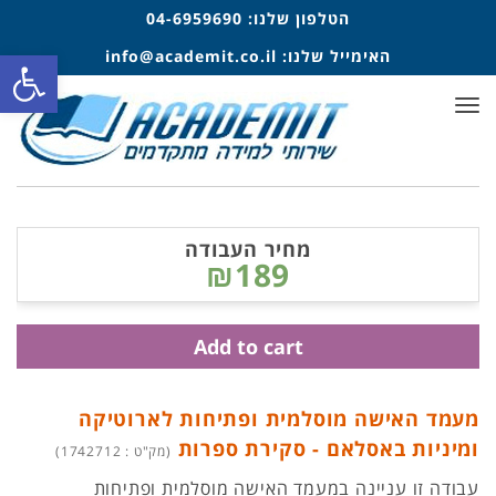
הטלפון שלנו:
04-6959690
פתח סרגל
האימייל שלנו:
info@academit.co.il
תפריט
מחיר העבודה
₪189
Add to cart
מעמד האישה מוסלמית ופתיחות לארוטיקה
ומיניות באסלאם - סקירת ספרות
(מק"ט : 1742712)
עבודה זו עניינה במעמד האישה מוסלמית ופתיחות