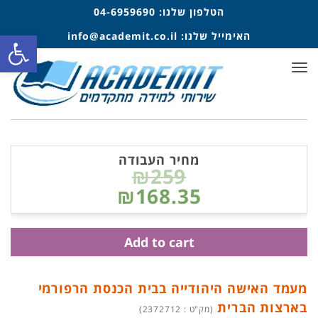
הטלפון שלנו:
04-6959690
פתח סרגל
האימייל שלנו:
info@academit.co.il
תפריט
מחיר העבודה
₪259
₪168.35
Add to cart
מעמד האישה היהודייה בבית הכנסת הרפורמי
בארצות הברית
(מק"ט : 2372712)