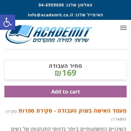
הטלפון שלנו:
04-6959690
פתח סרגל
האימייל שלנו:
info@academit.co.il
תפריט
מחיר העבודה
₪169
Add to cart
מעמד האישה בשוק העבודה - סקירת ספרות
(מק"ט :
174893)
השינויים המשמעותיים ביותר בדפוסי התנהגותן של נשים