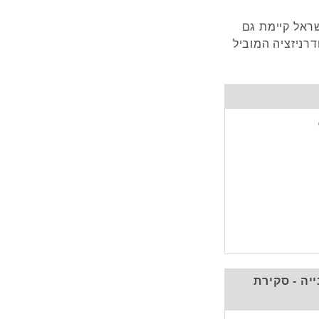
ראל קיימת גם
רניזציה המוביל
ה - סקירת