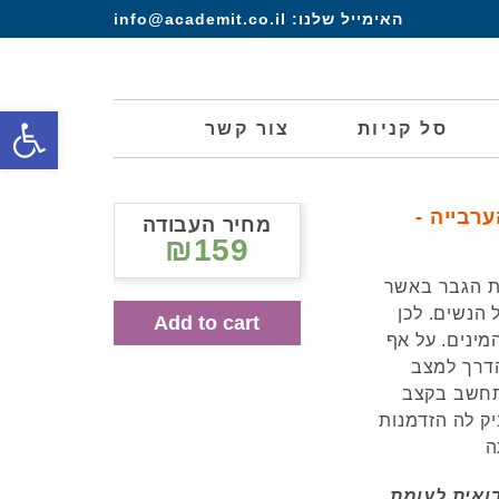
האימייל שלנו:
info@academit.co.il
פתח סרגל
סל קניות
צור קשר
רבייה -
מחיר העבודה
₪159
ת הגבר באשר
הנשים. לכן
Add to cart
מינים. על אף
דרך למצב
מתחשב בקצב
ק לה הזדמנות
ה
ואית לעומת