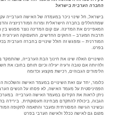
החברה הערבית בישראל
בישראל, חל שינוי ניכר במעמדה של האישה הערבייה עקב
שמתחוללים בחברה הישראלית ומרוח המודרניזציה והדמ
המאפיינים את המדינה. עם קום המדינה נוצר מפגש בין ה
תרבות המערב – החוקים החדשים, התעסוקה העירונית ו
המודרנית – ומפגש זה חולל שינויים בחברה הערבית בכ
בפרט.
השינויים האלה שינו את חינוך הבת הערבייה, שהתמקד ב
ולהיותה אם טובה ורעיה יעילה וכיום תוחם בחובו את חש
הלימודים הגבוהים, רכישת מקצוע וכדומה
כלומר, יחד עם זאת השינויים במעמד האישה והשלכות ה
הפמיניסטית על מעמד האישה, לא פסחו על הנשים הערבי
ניתן לראות את הקידום במעמד האישה הערבייה במערכ
הגבוה, ביכולת להתקדם מבחינה תעסוקתית, בירידה בהו
ובשינוי הגישה המסורתית ומעבר והתאמה לתקופה המודר
מקום גם לאישה ככלל ולאישה הערבי בפרט