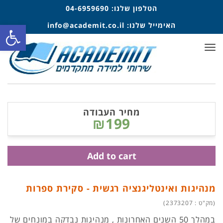
הטלפון שלנו:
04-6959690
פתח סרגל
האימייל שלנו:
info@academit.co.il
תפריט
מחיר העבודה
₪199
Add to cart
מנהיגות ואינטליגנציה רגשית - סקירת ספרות
(מק"ט : 2373207)
במהלך 50 השנים האחרונות , מנהיגות נבדקה במונחים של