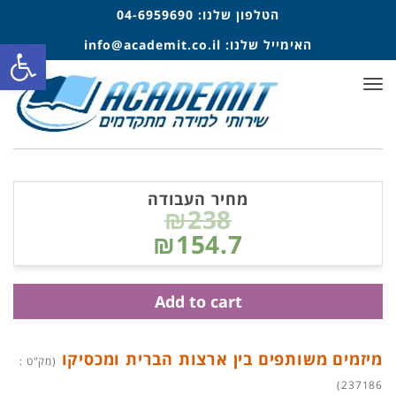
הטלפון שלנו:
04-6959690
פתח סרגל
האימייל שלנו:
info@academit.co.il
תפריט
מחיר העבודה
₪238
₪154.7
Add to cart
מיזמים משותפים בין ארצות הברית ומכסיקו
(מק"ט :
237186)