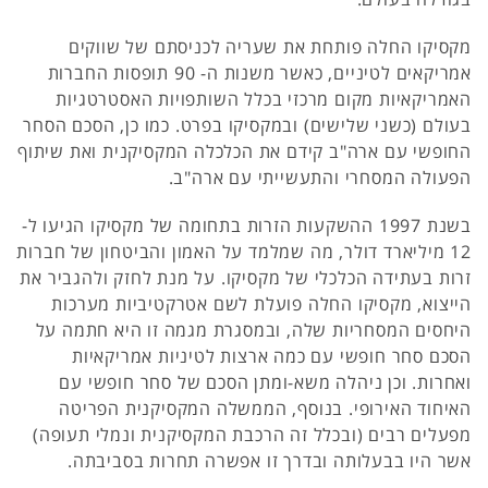
מקסיקו החלה פותחת את שעריה לכניסתם של שווקים
אמריקאים לטיניים, כאשר משנות ה- 90 תופסות החברות
האמריקאיות מקום מרכזי בכלל השותפויות האסטרטגיות
בעולם (כשני שלישים) ובמקסיקו בפרט. כמו כן, הסכם הסחר
החופשי עם ארה"ב קידם את הכלכלה המקסיקנית ואת שיתוף
הפעולה המסחרי והתעשייתי עם ארה"ב.
בשנת 1997 ההשקעות הזרות בתחומה של מקסיקו הגיעו ל-
12 מיליארד דולר, מה שמלמד על האמון והביטחון של חברות
זרות בעתידה הכלכלי של מקסיקו. על מנת לחזק ולהגביר את
הייצוא, מקסיקו החלה פועלת לשם אטרקטיביות מערכות
היחסים המסחריות שלה, ובמסגרת מגמה זו היא חתמה על
הסכם סחר חופשי עם כמה ארצות לטיניות אמריקאיות
ואחרות. וכן ניהלה משא-ומתן הסכם של סחר חופשי עם
האיחוד האירופי. בנוסף, הממשלה המקסיקנית הפריטה
מפעלים רבים (ובכלל זה הרכבת המקסיקנית ונמלי תעופה)
אשר היו בבעלותה ובדרך זו אפשרה תחרות בסביבתה.