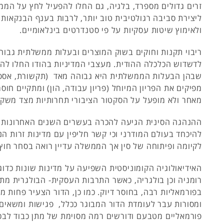
זרים גדולים מספרד, בלגיה, גם החלו להפעיל לחץ על הממ
ליצירת סביבה רגולטיבית טוב יותר, לרבות בענף הבנקאות
ולאימוץ שיטות עסקיות על פי סטנדרטים בינלאומיים.
ריבוי תקנות וחוקים בשוק המוצרים ובעלות ממשלתית גבוה
לדשדוש הכלכלה ההודית. מעצבי המדיניות בהודו החלו לה
שבהן הבעלות הממשלתית היא גבוהה מאד (תקשורת, אספ
מפיקים את הפריון המיוחל (פריון עבודה, הון) ומתקיים חוסר
מאחר ולא מופעל על הסקטור הציבורי תחרותיות מצד משקי
ההנהגה הסינית הגיעה להכרה בעשרים השנים האחרונות כי
להיכחד בעולם המודרני וכי קשר חליפין עם מדינות זרות הנו
לקיומה ופיתוחה של סין אך הממשלה עדיין רואה בסחר חוץ 
האידיאולוגיה הקומוניסטית השפיעה על מדינות שונות כדוג
רומניה וכן בולגריה, כאשר התרבות העסקית- הבולגרית מת
בפורמאליות רבה, בחוסר דיוק. כמו כן, הדור הצעיר פחות מק
ומסורות עבר לעומדת הדור המבוגר ככלל, פגישות ומשאים 
פורמאליים מטבעם ודורשים רמה מסוימת של מתן כבוד לבכ