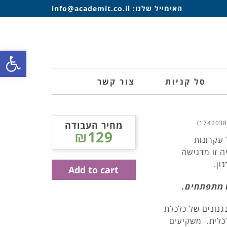
האימייל שלנו:
info@academit.co.il
פתח סרגל
סל קניות
צור קשר
מחיר העבודה
₪129
 עקרונות
ה זו מדגישה
ון.
Add to cart
ם מתפתחים.
 בבולגריה אחרי 1997 קידמו מנגנונים של כלכלת
לכלית. משקיעים