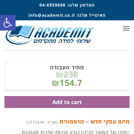
הטלפון שלנו:
04-6959690
פתח סרגל
האימייל שלנו:
info@academit.co.il
תפריט
מחיר העבודה
₪238
₪154.7
Add to cart
מיזם עסקי חדש – מרפסונית
(מק"ט : 2372430)
ייחודו של המוצר הנידון נובע מהיותו אדנית מעוצבת,